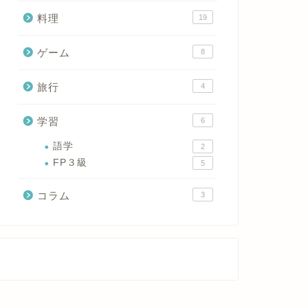
料理
19
ゲーム
8
旅行
4
学習
6
語学
2
FP３級
5
コラム
3