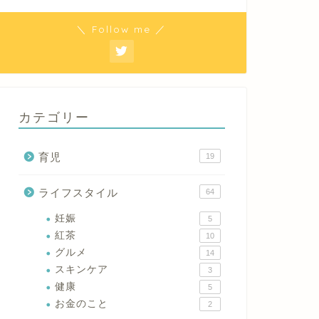
＼ Follow me ／
カテゴリー
育児
19
ライフスタイル
64
妊娠
5
紅茶
10
グルメ
14
スキンケア
3
健康
5
お金のこと
2