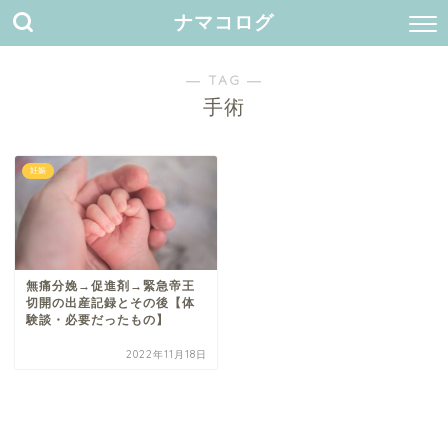
ナマコログ
― TAG ―
手術
妊娠
無痛分娩→促進剤→緊急帝王
切開の出産記録とその後【体
験談・必要だったもの】
2022年11月18日