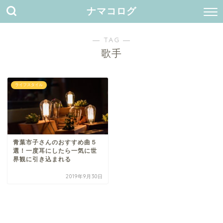
ナマコログ
― TAG ―
歌手
ライフスタイル
青葉市子さんのおすすめ曲５
選！一度耳にしたら一気に世
界観に引き込まれる
2019年9月30日