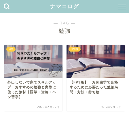
ナマコログ
― TAG ―
勉強
語学
FP３級
外出しないで家でスキルアッ
【FP3級】一カ月独学で合格
プ！おすすめの勉強と実際に
するために必要だった勉強時
使った教材【語学・資格・ペ
間・方法・持ち物
ン習字】
2020年3月29日
2019年9月10日